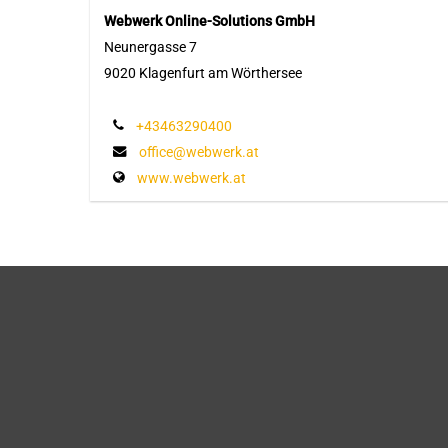
Webwerk Online-Solutions GmbH
Neunergasse 7
9020 Klagenfurt am Wörthersee
+43463290400
office@webwerk.at
www.webwerk.at