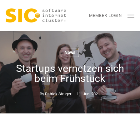
Skip
Men
to
MEMBER LOGIN
main
content
News
Startups vernetzen sich
beim Frühstück
By
Patrick Struger
11. Juni 2021